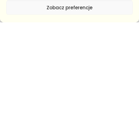
Zobacz preferencje
Współpracujemy z
największymi wydawcami w
Polsce, m.in.: