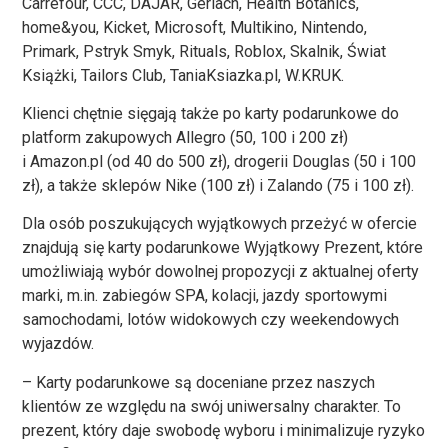
Carrefour, CCC, DAJAR, Gerlach, Health Botanics,
home&you, Kicket, Microsoft, Multikino, Nintendo,
Primark, Pstryk Smyk, Rituals, Roblox, Skalnik, Świat
Książki, Tailors Club, TaniaKsiazka.pl, W.KRUK.
Klienci chętnie sięgają także po karty podarunkowe do
platform zakupowych Allegro (50, 100 i 200 zł)
i Amazon.pl (od 40 do 500 zł), drogerii Douglas (50 i 100
zł), a także sklepów Nike (100 zł) i Zalando (75 i 100 zł).
Dla osób poszukujących wyjątkowych przeżyć w ofercie
znajdują się karty podarunkowe Wyjątkowy Prezent, które
umożliwiają wybór dowolnej propozycji z aktualnej oferty
marki, m.in. zabiegów SPA, kolacji, jazdy sportowymi
samochodami, lotów widokowych czy weekendowych
wyjazdów.
– Karty podarunkowe są doceniane przez naszych
klientów ze względu na swój uniwersalny charakter. To
prezent, który daje swobodę wyboru i minimalizuje ryzyko