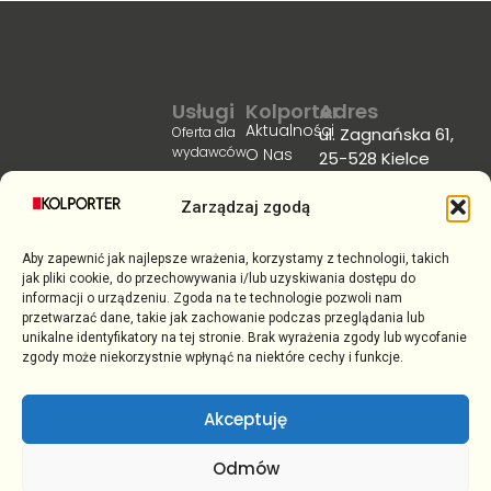
Usługi
Kolporter
Adres
Aktualności
Oferta dla
ul. Zagnańska 61,
wydawców
O Nas
25-528 Kielce
Kariera
Email:
Kolportaż
biuro@kolporter.com.pl
prasy
Biuro
Zarządzaj zgodą
Prasowe
Prenumerata
Telefon: +48 41 367
Regulacje
Aktualności z
dla firm
88 88
Aby zapewnić jak najlepsze wrażenia, korzystamy z technologii, takich
Strategia
życia firmy
Akcje
Godziny pracy: 8:00
podatkowa
jak pliki cookie, do przechowywania i/lub uzyskiwania dostępu do
Aktualności z
promocyjne
informacji o urządzeniu. Zgoda na te technologie pozwoli nam
- 16:00
Kontakt
rynku
przetwarzać dane, takie jak zachowanie podczas przeglądania lub
Usługi
prasowego
unikalne identyfikatory na tej stronie. Brak wyrażenia zgody lub wycofanie
transportowe
zgody może niekorzystnie wpłynąć na niektóre cechy i funkcje.
Usługi
magazynowe
Akceptuję
Odmów